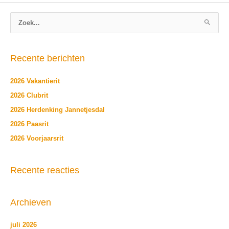
Z
o
e
Recente berichten
k
n
2026 Vakantierit
a
2026 Clubrit
a
2026 Herdenking Jannetjesdal
r
2026 Paasrit
:
2026 Voorjaarsrit
Recente reacties
Archieven
juli 2026