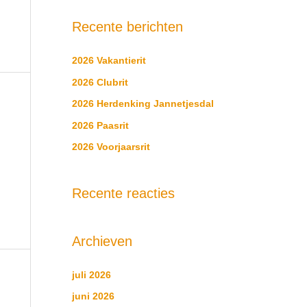
e
Recente berichten
k
n
2026 Vakantierit
a
2026 Clubrit
a
2026 Herdenking Jannetjesdal
r
2026 Paasrit
:
2026 Voorjaarsrit
Recente reacties
Archieven
juli 2026
juni 2026