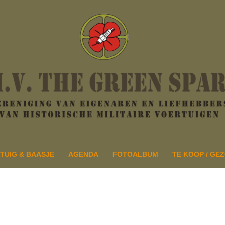
TUIG & BAASJE
AGENDA
FOTOALBUM
TE KOOP / GE