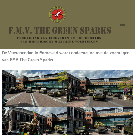
Ga
Hoof
naar
de
inhoud
De Veteranendag in Barneveld wordt ondersteund met de voertuigen
van FMV The Green Sparks.