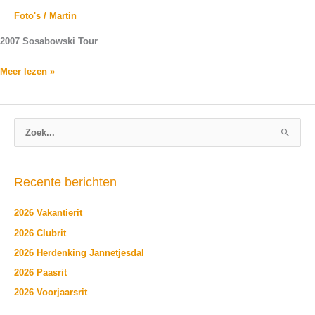
Foto's
/
Martin
2007 Sosabowski Tour
Meer lezen »
Z
o
e
Recente berichten
k
n
2026 Vakantierit
a
2026 Clubrit
a
2026 Herdenking Jannetjesdal
r
2026 Paasrit
:
2026 Voorjaarsrit