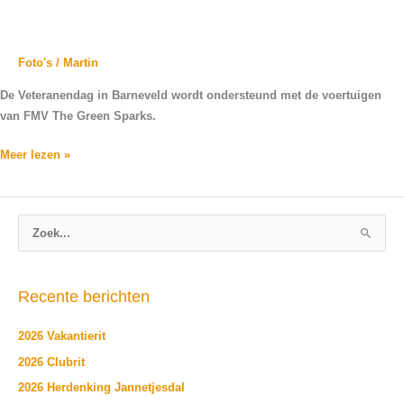
Foto's
/
Martin
De Veteranendag in Barneveld wordt ondersteund met de voertuigen
van FMV The Green Sparks.
Meer lezen »
Z
o
e
Recente berichten
k
n
2026 Vakantierit
a
2026 Clubrit
a
2026 Herdenking Jannetjesdal
r