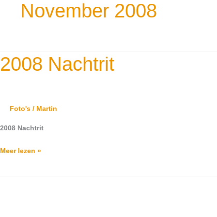
November 2008
2008
2008 Nachtrit
Nachtrit
Foto's
/
Martin
2008 Nachtrit
Meer lezen »