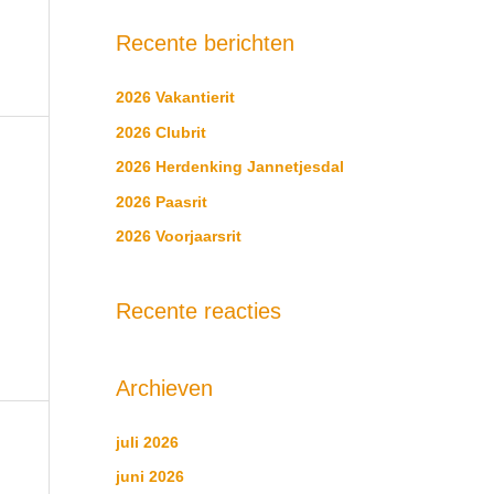
e
Recente berichten
k
n
2026 Vakantierit
a
2026 Clubrit
a
2026 Herdenking Jannetjesdal
r
2026 Paasrit
:
2026 Voorjaarsrit
Recente reacties
Archieven
juli 2026
juni 2026