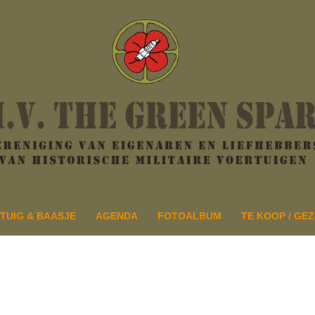
TUIG & BAASJE
AGENDA
FOTOALBUM
TE KOOP / GE