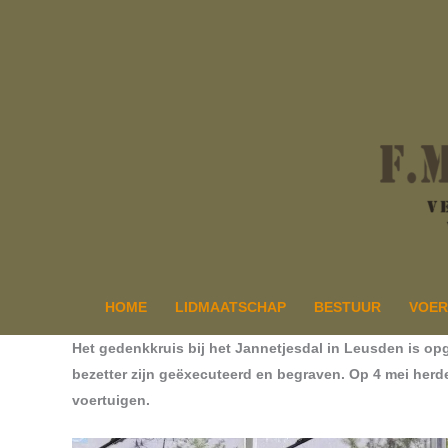
Ga
naar
de
inhoud
HOME
LIDMAATSCHAP
BESTUUR
VOER
Het gedenkkruis bij het Jannetjesdal in Leusden is opge
bezetter zijn geëxecuteerd en begraven. Op 4 mei her
voertuigen.